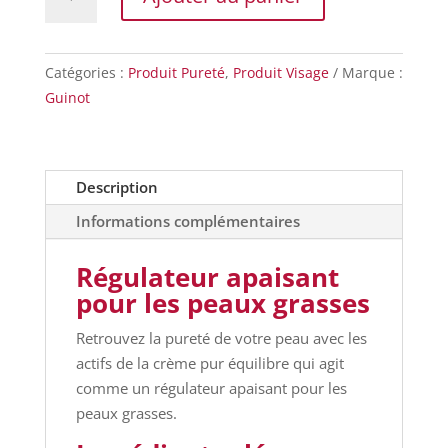
de
Crème
Pur
Catégories :
Produit Pureté
,
Produit Visage
Marque :
Équilibre
Guinot
régulatrice
matifiante
Description
Informations complémentaires
Régulateur apaisant
pour les peaux grasses
Retrouvez la pureté de votre peau avec les
actifs de la crème pur équilibre qui agit
comme un régulateur apaisant pour les
peaux grasses.