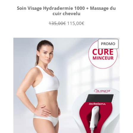
Soin Visage Hydradermie 1000 + Massage du
cuir chevelu
Le
Le
135,00
€
115,00
€
prix
prix
initial
actuel
PRODUIT
PROMO
était :
est :
EN
135,00€.
115,00€.
PROMOT