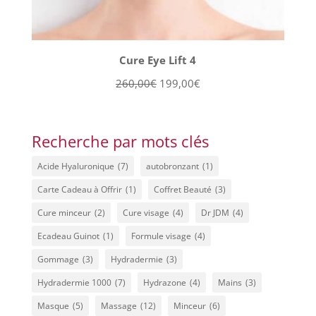
Cure Eye Lift 4
Le
Le
260,00
€
199,00
€
prix
prix
initial
actuel
était :
est :
Recherche par mots clés
260,00€.
199,00€.
Acide Hyaluronique
(7)
autobronzant
(1)
Carte Cadeau à Offrir
(1)
Coffret Beauté
(3)
Cure minceur
(2)
Cure visage
(4)
Dr JDM
(4)
Ecadeau Guinot
(1)
Formule visage
(4)
Gommage
(3)
Hydradermie
(3)
Hydradermie 1000
(7)
Hydrazone
(4)
Mains
(3)
Masque
(5)
Massage
(12)
Minceur
(6)