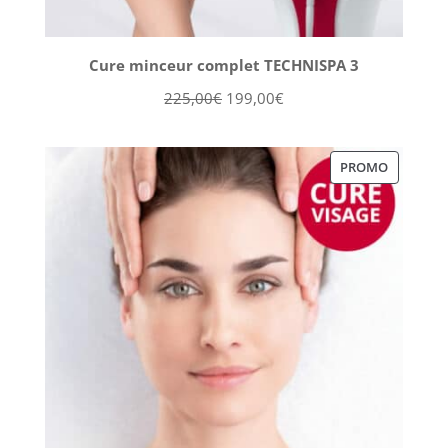
Cure minceur complet TECHNISPA 3
Le
Le
225,00
€
199,00
€
prix
prix
initial
actuel
PRODUIT
PROMO
était :
est :
EN
225,00€.
199,00€.
PROMOT