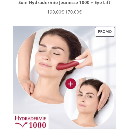
Soin Hydradermie Jeunesse 1000 + Eye Lift
Le
Le
190,00
€
170,00
€
prix
prix
initial
actuel
PRODUIT
PROMO
était :
est :
EN
190,00€.
170,00€.
PROMOT