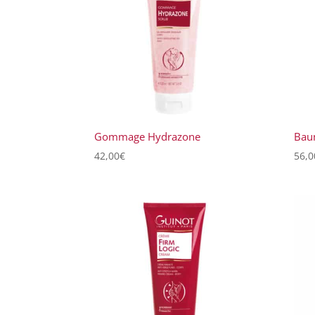
au
plus
ancien
Gommage Hydrazone
Bau
42,00
€
56,0