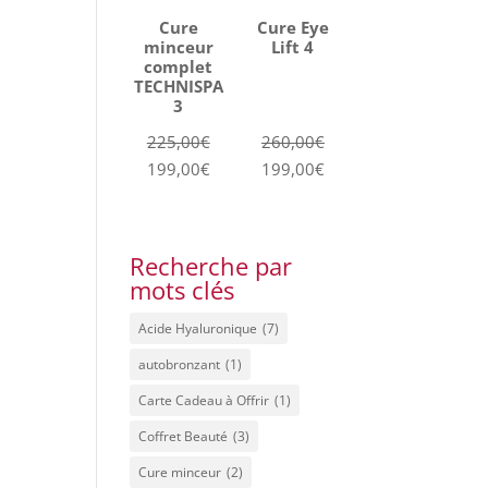
Cure
Cure Eye
minceur
Lift 4
complet
TECHNISPA
3
Le
Le
225,00
€
260,00
€
prix
Le
prix
Le
199,00
€
199,00
€
initial
prix
initial
prix
était :
actuel
était :
actuel
225,00€.
est :
260,00€.
est :
Recherche par
199,00€.
199,00€.
mots clés
Acide Hyaluronique
(7)
autobronzant
(1)
Carte Cadeau à Offrir
(1)
Coffret Beauté
(3)
Cure minceur
(2)