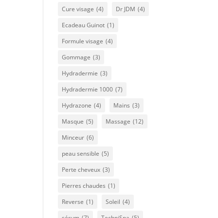
Cure visage
(4)
Dr JDM
(4)
Ecadeau Guinot
(1)
Formule visage
(4)
Gommage
(3)
Hydradermie
(3)
Hydradermie 1000
(7)
Hydrazone
(4)
Mains
(3)
Masque
(5)
Massage
(12)
Minceur
(6)
peau sensible
(5)
Perte cheveux
(3)
Pierres chaudes
(1)
Reverse
(1)
Soleil
(4)
sérum
(7)
TechniSpa
(5)