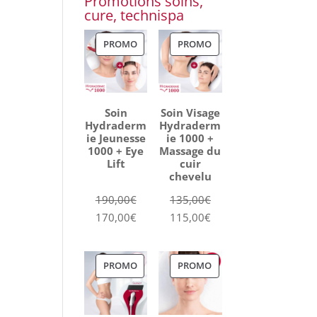
Promotions soins,
cure, technispa
PRODUIT
PRODUIT
PROMO
PROMO
EN
EN
PROMOTION
PROMOTION
Soin
Soin Visage
Hydraderm
Hydraderm
ie Jeunesse
ie 1000 +
1000 + Eye
Massage du
Lift
cuir
chevelu
Le
Le
190,00
€
135,00
€
prix
Le
prix
Le
170,00
€
115,00
€
initial
prix
initial
prix
était :
actuel
était :
actuel
PRODUIT
PRODUIT
PROMO
PROMO
190,00€.
est :
135,00€.
est :
EN
EN
170,00€.
115,00€.
PROMOTION
PROMOTION