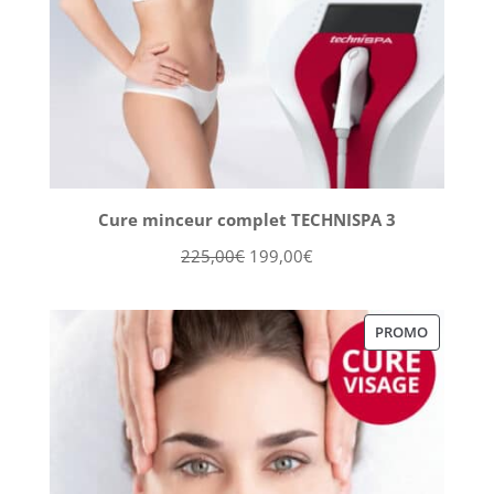
Cure minceur complet TECHNISPA 3
Le
Le
225,00
€
199,00
€
prix
prix
initial
actuel
PRODUIT
PROMO
était :
est :
EN
225,00€.
199,00€.
PROMOT