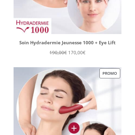
Soin Hydradermie Jeunesse 1000 + Eye Lift
Le
Le
190,00
€
170,00
€
prix
prix
initial
actuel
PRODUIT
PROMO
était :
est :
EN
190,00€.
170,00€.
PROMOT