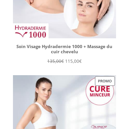
Soin Visage Hydradermie 1000 + Massage du
cuir chevelu
Le
Le
135,00
€
115,00
€
prix
prix
initial
actuel
PRODUIT
PROMO
était :
est :
EN
135,00€.
115,00€.
PROMOT