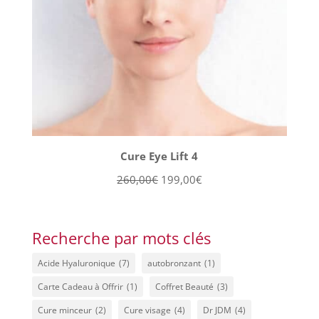
Cure Eye Lift 4
Le
Le
260,00
€
199,00
€
prix
prix
initial
actuel
était :
est :
Recherche par mots clés
260,00€.
199,00€.
Acide Hyaluronique
(7)
autobronzant
(1)
Carte Cadeau à Offrir
(1)
Coffret Beauté
(3)
Cure minceur
(2)
Cure visage
(4)
Dr JDM
(4)