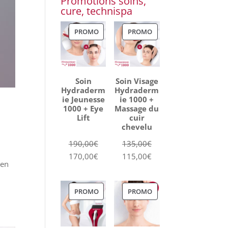
Promotions soins,
cure, technispa
PRODUIT
PRODUIT
PROMO
PROMO
EN
EN
PROMOTION
PROMOTION
Soin
Soin Visage
Hydraderm
Hydraderm
ie Jeunesse
ie 1000 +
1000 + Eye
Massage du
Lift
cuir
chevelu
Le
Le
190,00
€
135,00
€
prix
Le
prix
Le
170,00
€
115,00
€
 en
initial
prix
initial
prix
était :
actuel
était :
actuel
PRODUIT
PRODUIT
PROMO
PROMO
190,00€.
est :
135,00€.
est :
EN
EN
170,00€.
115,00€.
PROMOTION
PROMOTION