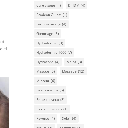
Cure visage
(4)
Dr JDM
(4)
Ecadeau Guinot
(1)
Formule visage
(4)
Gommage
(3)
ant
Hydradermie
(3)
e et
Hydradermie 1000
(7)
Hydrazone
(4)
Mains
(3)
Masque
(5)
Massage
(12)
Minceur
(6)
peau sensible
(5)
Perte cheveux
(3)
Pierres chaudes
(1)
Reverse
(1)
Soleil
(4)
sérum
(7)
TechniSpa
(5)