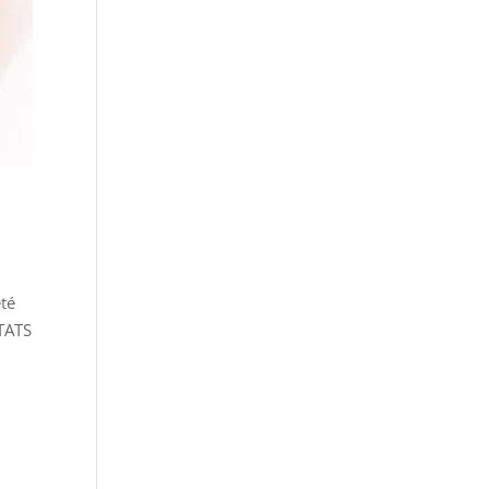
eté
LTATS