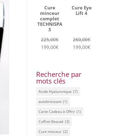
Cure
Cure Eye
minceur
Lift 4
complet
TECHNISPA
3
Le
Le
225,00
€
260,00
€
prix
Le
prix
Le
199,00
€
199,00
€
initial
prix
initial
prix
était :
actuel
était :
actuel
225,00€.
est :
260,00€.
est :
Recherche par
199,00€.
199,00€.
mots clés
Acide Hyaluronique
(7)
autobronzant
(1)
Carte Cadeau à Offrir
(1)
Coffret Beauté
(3)
Cure minceur
(2)