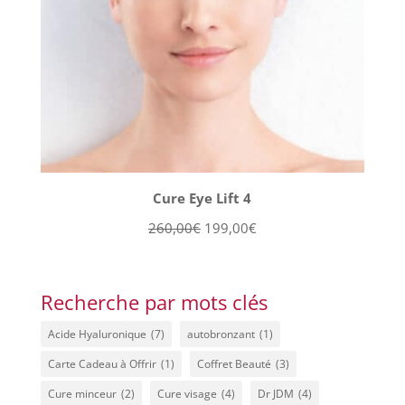
Cure Eye Lift 4
Le
Le
260,00
€
199,00
€
prix
prix
initial
actuel
était :
est :
Recherche par mots clés
260,00€.
199,00€.
Acide Hyaluronique
(7)
autobronzant
(1)
Carte Cadeau à Offrir
(1)
Coffret Beauté
(3)
Cure minceur
(2)
Cure visage
(4)
Dr JDM
(4)