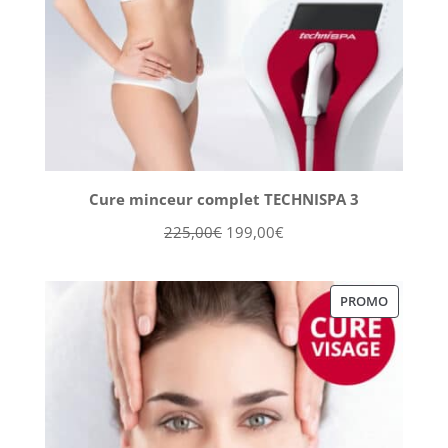
Cure minceur complet TECHNISPA 3
Le
Le
225,00
€
199,00
€
prix
prix
initial
actuel
PRODUIT
PROMO
était :
est :
EN
225,00€.
199,00€.
PROMOT