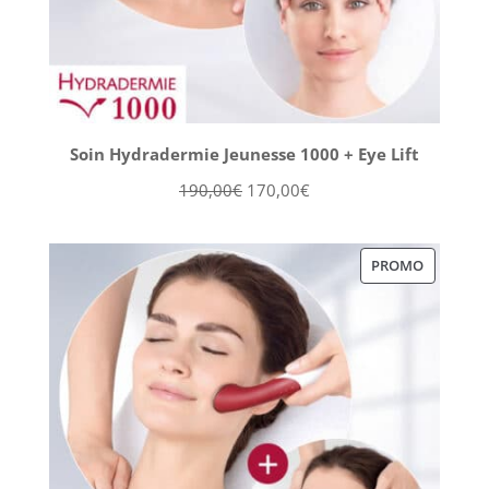
Soin Hydradermie Jeunesse 1000 + Eye Lift
Le
Le
190,00
€
170,00
€
prix
prix
initial
actuel
PRODUIT
PROMO
était :
est :
EN
190,00€.
170,00€.
PROMOT