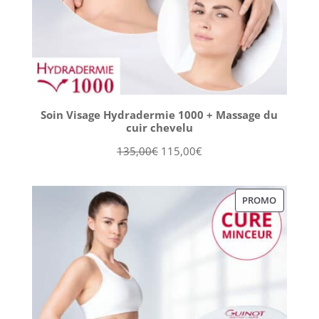
Soin Visage Hydradermie 1000 + Massage du
cuir chevelu
Le
Le
135,00
€
115,00
€
prix
prix
initial
actuel
PRODUIT
PROMO
était :
est :
EN
135,00€.
115,00€.
PROMOT