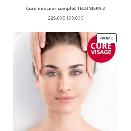
Cure minceur complet TECHNISPA 3
Le
Le
225,00
€
199,00
€
prix
prix
initial
actuel
PRODUIT
PROMO
était :
est :
EN
225,00€.
199,00€.
PROMOT