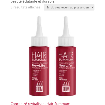
beauté éclatante et durable.
Trié
3 résultats affichés
du
plus
récent
au
plus
ancien
Concentré revitalisant Hair Summum