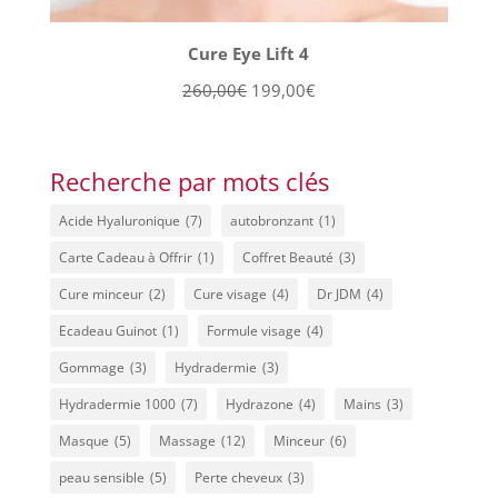
Cure Eye Lift 4
Le
Le
260,00
€
199,00
€
prix
prix
initial
actuel
était :
est :
Recherche par mots clés
260,00€.
199,00€.
Acide Hyaluronique
(7)
autobronzant
(1)
Carte Cadeau à Offrir
(1)
Coffret Beauté
(3)
Cure minceur
(2)
Cure visage
(4)
Dr JDM
(4)
Ecadeau Guinot
(1)
Formule visage
(4)
Gommage
(3)
Hydradermie
(3)
Hydradermie 1000
(7)
Hydrazone
(4)
Mains
(3)
Masque
(5)
Massage
(12)
Minceur
(6)
peau sensible
(5)
Perte cheveux
(3)