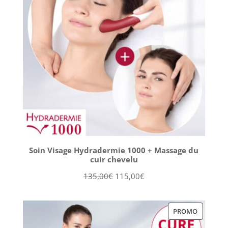
Soin Visage Hydradermie 1000 + Massage du
cuir chevelu
Le
Le
135,00
€
115,00
€
prix
prix
initial
actuel
PRODUIT
PROMO
était :
est :
EN
135,00€.
115,00€.