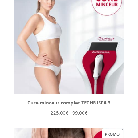
PROMOT
Cure minceur complet TECHNISPA 3
Le
Le
225,00
€
199,00
€
prix
prix
initial
actuel
PRODUIT
PROMO
était :
est :