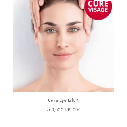
EN
225,00€.
199,00€.
PROMOT
Cure Eye Lift 4
Le
Le
260,00
€
199,00
€
prix
prix
initial
actuel