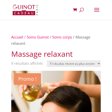
Accueil
/
Soins Guinot
/
Soins corps
/ Massage
relaxant
Massage relaxant
Trié
9 résultats affichés
du
plus
Promo !
récent
au
plus
ancien