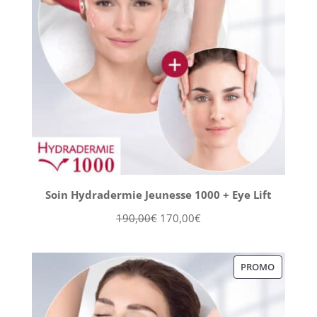
Soin Hydradermie Jeunesse 1000 + Eye Lift
Le
Le
190,00
€
170,00
€
prix
prix
initial
actuel
PRODUIT
PROMO
était :
est :
EN
190,00€.
170,00€.
PROMOT