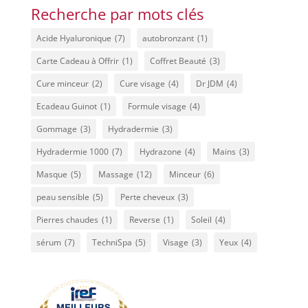
était :
est :
Recherche par mots clés
260,00€.
199,00€.
Acide Hyaluronique
(7)
autobronzant
(1)
Carte Cadeau à Offrir
(1)
Coffret Beauté
(3)
Cure minceur
(2)
Cure visage
(4)
Dr JDM
(4)
Ecadeau Guinot
(1)
Formule visage
(4)
Gommage
(3)
Hydradermie
(3)
Hydradermie 1000
(7)
Hydrazone
(4)
Mains
(3)
Masque
(5)
Massage
(12)
Minceur
(6)
peau sensible
(5)
Perte cheveux
(3)
Pierres chaudes
(1)
Reverse
(1)
Soleil
(4)
sérum
(7)
TechniSpa
(5)
Visage
(3)
Yeux
(4)