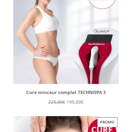
Cure minceur complet TECHNISPA 3
Le
Le
225,00
€
199,00
€
prix
prix
initial
actuel
PRODUIT
PROMO
était :
est :
EN
225,00€.
199,00€.