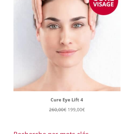
PROMOT
Cure Eye Lift 4
Le
Le
260,00
€
199,00
€
prix
prix
initial
actuel
était :
est :
Recherche par mots clés