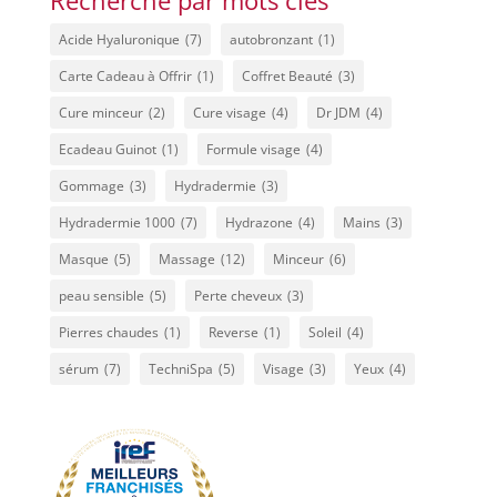
260,00€.
199,00€.
Acide Hyaluronique
(7)
autobronzant
(1)
Carte Cadeau à Offrir
(1)
Coffret Beauté
(3)
Cure minceur
(2)
Cure visage
(4)
Dr JDM
(4)
Ecadeau Guinot
(1)
Formule visage
(4)
Gommage
(3)
Hydradermie
(3)
Hydradermie 1000
(7)
Hydrazone
(4)
Mains
(3)
Masque
(5)
Massage
(12)
Minceur
(6)
peau sensible
(5)
Perte cheveux
(3)
Pierres chaudes
(1)
Reverse
(1)
Soleil
(4)
sérum
(7)
TechniSpa
(5)
Visage
(3)
Yeux
(4)