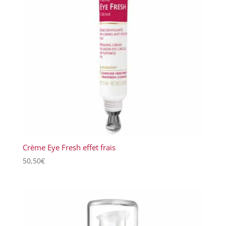
plus
ancien
Crème Eye Fresh effet frais
50,50
€