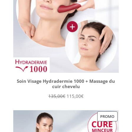
Soin Visage Hydradermie 1000 + Massage du
cuir chevelu
Le
Le
135,00
€
115,00
€
prix
prix
initial
actuel
PRODUIT
PROMO
était :
est :
EN
135,00€.
115,00€.
PROMOT