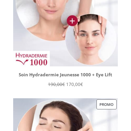
Soin Hydradermie Jeunesse 1000 + Eye Lift
Le
Le
190,00
€
170,00
€
prix
prix
initial
actuel
PRODUIT
PROMO
était :
est :
EN
190,00€.
170,00€.
PROMOT